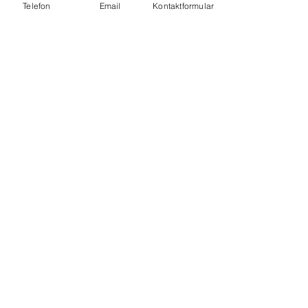
Telefon
Email
Kontaktformular
Jetzt anfragen!
Sicherheit
für Ihre
Baustelle -
zuverlässig
und
profesionell.