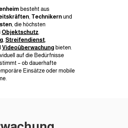
denheim
besteht aus
eitskräften
,
Technikern
und
isten
, die höchsten
i
Objektschutz
,
ng
,
Streifendienst
,
d
Videoüberwachung
bieten.
viduell auf die Bedürfnisse
stimmt – ob dauerhafte
temporäre Einsätze oder mobile
me.
rwachung