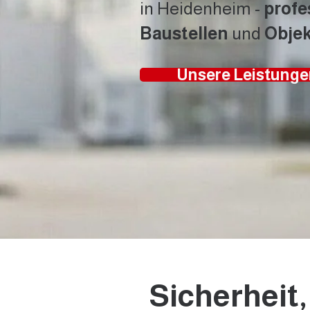
in Heidenheim -
profe
Baustellen
und
Obje
Unsere Leistunge
Sicherheit,