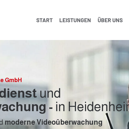
START
LEISTUNGEN
ÜBER UNS
ste GmbH
sdienst
und
achung -
in Heidenhe
d
moderne Videoüberwachung