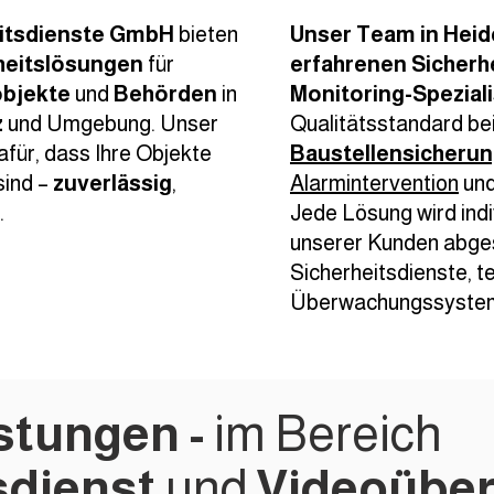
itsdienste GmbH
bieten
Unser Team in Hei
heitslösungen
für
erfahrenen Sicherh
objekte
und
Behörden
in
Monitoring-Spezial
z
und Umgebung. Unser
Qualitätsstandard be
afür, dass Ihre Objekte
Baustellensicheru
sind –
zuverlässig
,
Alarmintervention
un
.
Jede Lösung wird indi
unserer Kunden abge
Sicherheitsdienste, 
Überwachungssyste
stungen -
im
Bereich
sdienst
und
Videoübe