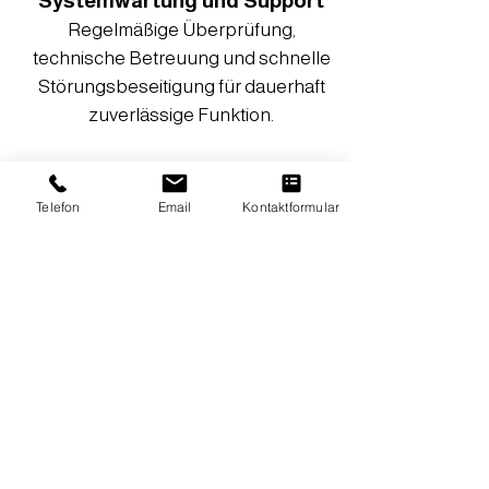
Systemwartung und Support
Regelmäßige Überprüfung,
technische Betreuung und schnelle
Störungsbeseitigung für dauerhaft
zuverlässige Funktion.
Telefon
Email
Kontaktformular
Jetzt anfragen!
Effektive
Sicherheitslösungen
- intelligent überwacht.
Sprechen Sie mit uns
,
wir entwickeln die