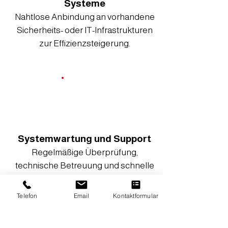
Systeme
Nahtlose Anbindung an vorhandene
Sicherheits- oder IT-Infrastrukturen
zur Effizienzsteigerung.
Systemwartung und Support
Regelmäßige Überprüfung,
technische Betreuung und schnelle
Störungsbeseitigung für dauerhaft
zuverlässige Funktion.
Telefon
Email
Kontaktformular