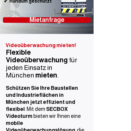
✔
Rundum geschützt
Mietanfrage
Videoüberwachung mieten!
Flexible
Videoüberwachung
für
jeden Einsatz in
München
mieten
.
Schützen Sie Ihre Baustellen
und Industrieflächen in
München jetzt effizient und
flexibel
. Mit dem
SECBOX
Videoturm
bieten wir Ihnen eine
mobile
Videoüberwachungslösung
, die