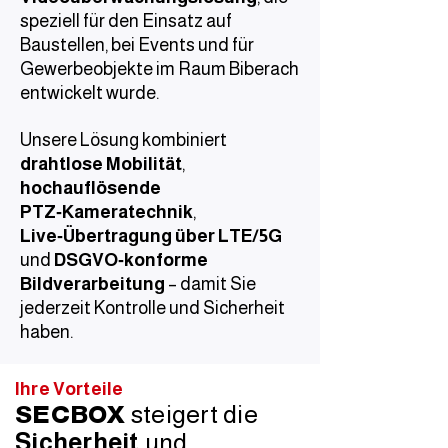
speziell für den Einsatz auf
Baustellen, bei Events und für
Gewerbeobjekte im Raum Biberach
entwickelt wurde.
Unsere Lösung kombiniert
drahtlose Mobilität
,
hochauflösende
PTZ‑Kameratechnik
,
Live‑Übertragung über LTE/5G
und
DSGVO‑konforme
Bildverarbeitung
– damit Sie
jederzeit Kontrolle und Sicherheit
haben.
Ihre Vorteile
SECBOX
steigert die
Sicherheit
und