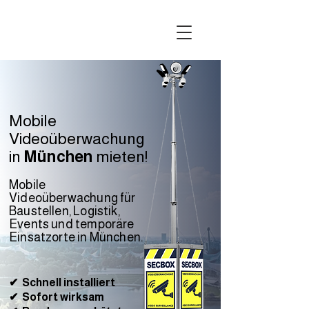
Mobile
Videoüberwachung
in
München
mieten!
Mobile
Videoüberwachung für
Baustellen, Logistik,
Events und temporäre
Einsatzorte in München.
✔
Schnell installiert
✔
Sofort wirksam